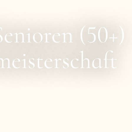
enioren (50+)
eisterschaft