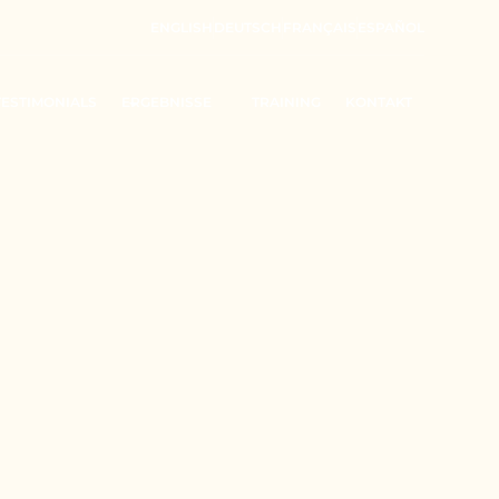
ENGLISH
DEUTSCH
FRANÇAIS
ESPAÑOL
TESTIMONIALS
ERGEBNISSE
TRAINING
KONTAKT