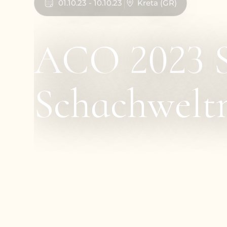
01
.
10
.
23
-
10
.
10
.
23
Kreta
(
GR
)
ACO 2023 S
Schachweltm