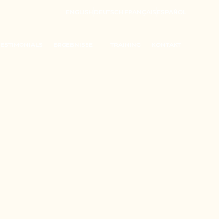
ENGLISH
DEUTSCH
FRANÇAIS
ESPAÑOL
TESTIMONIALS
ERGEBNISSE
TRAINING
KONTAKT