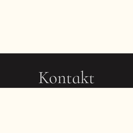
Kontakt
+49 178 67 46 167
contact@amateurchess.com
Fragen zur ACO Amateur-Schachweltmeisterschaft:
amateur@amateurchess.com