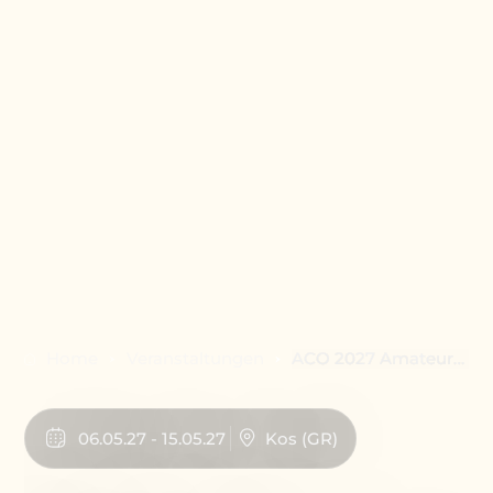
Home
Veranstaltungen
ACO 2027 Amateur
Schachweltmeisterscha
06
.
05
.
27
-
15
.
05
.
27
Kos
(
GR
)